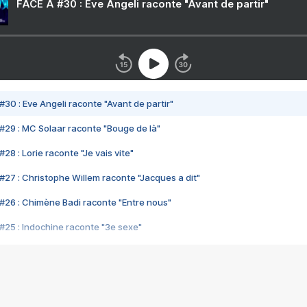
FACE A #30 : Eve Angeli raconte "Avant de partir"
#30 : Eve Angeli raconte "Avant de partir"
#29 : MC Solaar raconte "Bouge de là"
28 : Lorie raconte "Je vais vite"
#27 : Christophe Willem raconte "Jacques a dit"
#26 : Chimène Badi raconte "Entre nous"
#25 : Indochine raconte "3e sexe"
#24 : Zaho raconte "C'est chelou"
#23 : Patrick Bruel raconte "Au café des délices"
#22 : Kyo raconte "Le chemin"