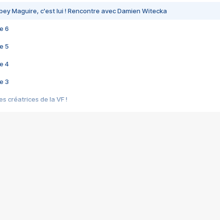
bey Maguire, c'est lui ! Rencontre avec Damien Witecka
e 6
e 5
e 4
e 3
s créatrices de la VF !
e 2
e 1
e Mektoub My Love arrive enfin ! Rencontre avec Shaïn Boumedine et Sal
i : après Toni en famille
elle réalise le bouleversant Dites lui que je l'aime
ais ! Rencontre autour de Vie privée de Rebecca Zlotowski