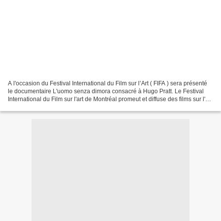
A l'occasion du Festival International du Film sur l’Art ( FIFA ) sera présenté
le documentaire L'uomo senza dimora consacré à Hugo Pratt. Le Festival
International du Film sur l'art de Montréal promeut et diffuse des films sur l'art
et les arts médiatiques,...