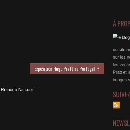
À PRO
du site a
sur les n
les vent
Exposition Hugo Pratt au Portugal
Pratt et l
images s
Retour à l'accueil
SUIVE
NEWSL