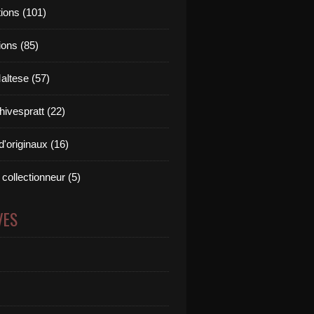
tions (101)
ions (85)
altese (57)
hivespratt (22)
'originaux (16)
collectionneur (5)
VES