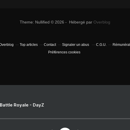
Theme: Nullified © 2026 - Hébergé par
Overblog
 Overblog
Top articles
Contact
Signaler un abus
C.G.U.
Rémunérati
Préférences cookies
 Battle Royale - DayZ