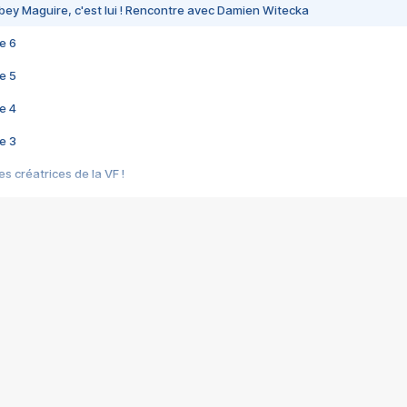
bey Maguire, c'est lui ! Rencontre avec Damien Witecka
e 6
e 5
e 4
e 3
s créatrices de la VF !
e 2
e 1
e Mektoub My Love arrive enfin ! Rencontre avec Shaïn Boumedine et Sal
i : après Toni en famille
elle réalise le bouleversant Dites lui que je l'aime
ais ! Rencontre autour de Vie privée de Rebecca Zlotowski
 de Marguerite, Grave... Rencontre avec Ella Rumpf