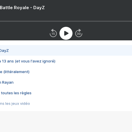
 Battle Royale - DayZ
 DayZ
 a 13 ans (et vous l'avez ignoré)
e (littéralement)
im Rayan
 toutes les règles
s les jeux vidéo
us choquant de Rockstar ? - Le scandale BULLY
e plus moche de Steam